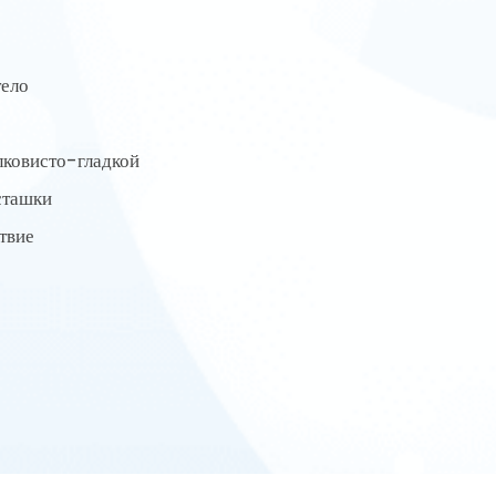
тело
лковисто-гладкой
сташки
твие