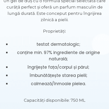
Un gel de duș cu o formulă special selectată care
curăță perfect și oferă un parfum masculin de
lungă durată. Este conceput pentru îngrijirea
zilnică a pielii.
Proprietăți:
testat dermatologic;
conține min. 97% ingrediente de origine
naturală;
îngrijește fața/corpul și părul;
îmbunătățește starea pielii;
calmează/înmoaie pielea.
Capacități disponibile: 750 ML