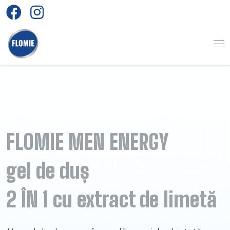
Sari la conținut
Me
FLOMIE MEN ENERGY
gel de duș
2 ÎN 1 cu extract de limetă