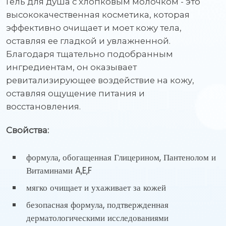
Гель для душа с хлопковым молочком - это
высококачественная косметика, которая
эффективно очищает и моет кожу тела,
оставляя ее гладкой и увлажненной.
Благодаря тщательно подобранным
ингредиентам, он оказывает
ревитализирующее воздействие на кожу,
оставляя ощущение питания и
восстановления.
Свойства:
формула, обогащенная Глицерином, Пантенолом и
Витаминами A,E,F
мягко очищает и ухаживает за кожей
безопасная формула, подтвержденная
дерматологическими исследованиями